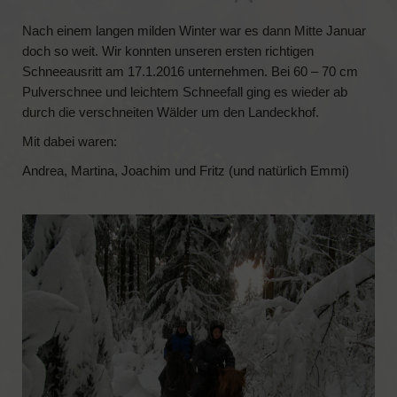
Nach einem langen milden Winter war es dann Mitte Januar
FERIENWOHNUNGEN
doch so weit. Wir konnten unseren ersten richtigen
Schneeausritt am 17.1.2016 unternehmen. Bei 60 – 70 cm
Schäferwagen „Little Cottage“
Pulverschnee und leichtem Schneefall ging es wieder ab
Ferienwohnung „Waldwinkel“
durch die verschneiten Wälder um den Landeckhof.
Mit dabei waren:
Ferienwohnung „Schwarzwaldstube“
Andrea, Martina, Joachim und Fritz (und natürlich Emmi)
Ferienhaus „Wolftalblick“
REITEN
Das Islandpferd
Wanderritt-Reports
KONTAKT
BELEGUNGSKALENDER