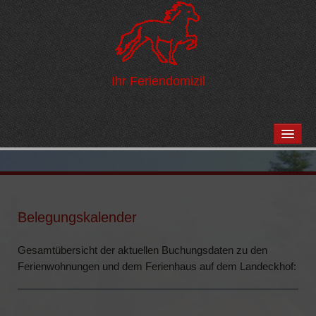
Ihr Feriendomizil
START
HOF UND UMGEBUNG
News
Belegungskalender
Impressionen vom Hof
Gesamtübersicht der aktuellen Buchungsdaten zu den
Ausflugsziele
Ferienwohnungen und dem Ferienhaus auf dem Landeckhof:
Pferdehaltung
Anreise