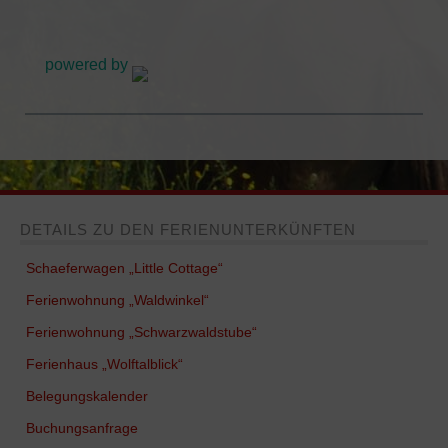
FERIENWOHNUNGEN
powered by
Schäferwagen „Little Cottage“
Ferienwohnung „Waldwinkel“
Ferienwohnung „Schwarzwaldstube“
Ferienhaus „Wolftalblick“
DETAILS ZU DEN FERIENUNTERKÜNFTEN
REITEN
Schaeferwagen „Little Cottage“
Das Islandpferd
Ferienwohnung „Waldwinkel“
Ferienwohnung „Schwarzwaldstube“
Wanderritt-Reports
Ferienhaus „Wolftalblick“
KONTAKT
Belegungskalender
BELEGUNGSKALENDER
Buchungsanfrage