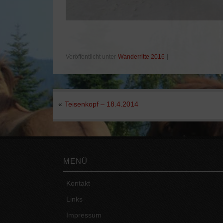
Veröffentlicht unter
Wanderritte 2016
|
«
Teisenkopf – 18.4.2014
MENÜ
Kontakt
Links
Impressum