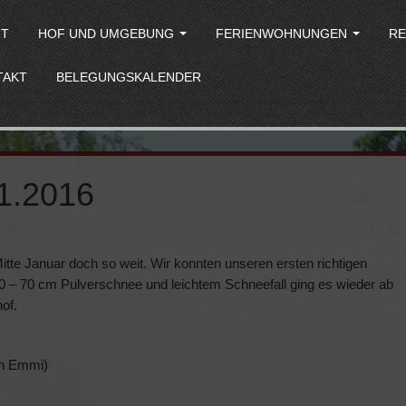
RT
HOF UND UMGEBUNG
FERIENWOHNUNGEN
RE
TAKT
BELEGUNGSKALENDER
.1.2016
tte Januar doch so weit. Wir konnten unseren ersten richtigen
0 – 70 cm Pulverschnee und leichtem Schneefall ging es wieder ab
of.
ch Emmi)