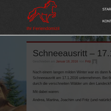
STA
KON
Ihr Feriendomizil
Schneeausritt – 17
Geschrieben am
Januar 18, 2016
Von
Fritz
Nach einem langen milden Winter war es dann Mi
Schneeausritt am 17.1.2016 unternehmen. Bei 6
durch die verschneiten Wälder um den Landeckh
Mit dabei waren:
Andrea, Martina, Joachim und Fritz (und natürli