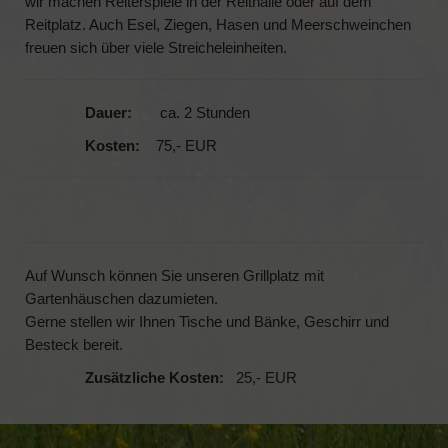
wir machen Reiterspiele in der Reithalle oder auf dem
Reitplatz. Auch Esel, Ziegen, Hasen und Meerschweinchen
FERIENWOHNUNGEN
freuen sich über viele Streicheleinheiten.
Schäferwagen „Little Cottage“
Dauer:
ca. 2 Stunden
Ferienwohnung „Waldwinkel“
Kosten:
75,- EUR
Ferienwohnung „Schwarzwaldstube“
Ferienhaus „Wolftalblick“
REITEN
Auf Wunsch können Sie unseren Grillplatz mit
Das Islandpferd
Gartenhäuschen dazumieten.
Gerne stellen wir Ihnen Tische und Bänke, Geschirr und
Wanderritt-Reports
Besteck bereit.
KONTAKT
Zusätzliche Kosten:
25,- EUR
BELEGUNGSKALENDER