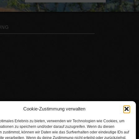
UNG
Cookie-Zustimmung verwalten
ptimales Erlebnis zu bieten, verwenden wir Technologien wie Cookies, um
mationen zu speichern und/oder darauf zuzugreifen. Wenn du diesen
© Urlaub auf dem Landeckhof
 zustimmst, können wir Daten wie das Surfverhalten oder eindeutige IDs auf
te verarbeiten. Wenn du deine Zustimmung nicht erteilst oder zurückziehst,