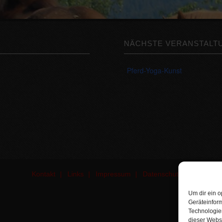
NÄCHSTE VERANSTALT
Pferd-Yoga-Kunst
Kontakt
Links
Impressum
Datenschutz
Um dir ein o
Geräteinfor
Technologien
dieser Websi