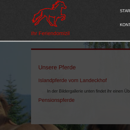
STA
KON
Ihr Feriendomizil
Unsere Pferde
Islandpferde vom Landeckhof
In der Bildergallerie unten findet ihr einen 
Pensionspferde