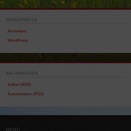
WORDPRESS
Anmelden
WordPress
ABONNIEREN
Artikel (RSS)
Kommentare (RSS)
MENÜ