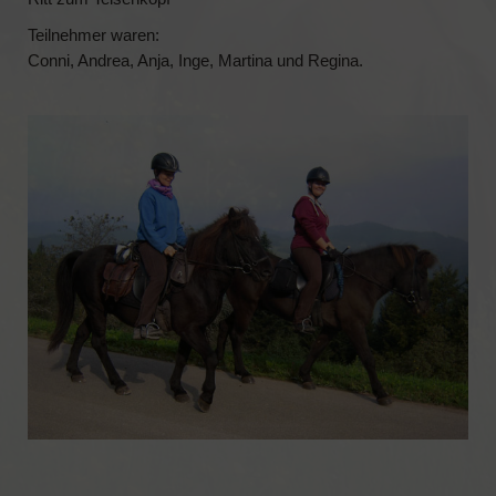
Teilnehmer waren:
FERIENWOHNUNGEN
Conni, Andrea, Anja, Inge, Martina und Regina.
Schäferwagen „Little Cottage“
Ferienwohnung „Waldwinkel“
Ferienwohnung „Schwarzwaldstube“
Ferienhaus „Wolftalblick“
REITEN
Das Islandpferd
Wanderritt-Reports
KONTAKT
BELEGUNGSKALENDER