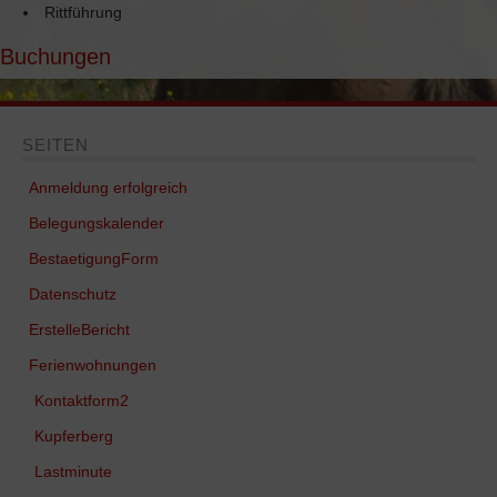
Rittführung
FERIENWOHNUNGEN
Buchungen
Schäferwagen „Little Cottage“
Ferienwohnung „Waldwinkel“
SEITEN
Ferienwohnung „Schwarzwaldstube“
Anmeldung erfolgreich
Belegungskalender
Ferienhaus „Wolftalblick“
BestaetigungForm
REITEN
Datenschutz
Das Islandpferd
ErstelleBericht
Ferienwohnungen
Wanderritt-Reports
Kontaktform2
KONTAKT
Kupferberg
BELEGUNGSKALENDER
Lastminute