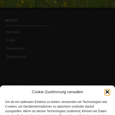
MENÜ
Kontakt
Links
Impressum
Datenschutz
NÄCHSTE
VERANSTALTUNG
Cookie-Zustimmung verwalten
Um dir ein optimales Erlebnis zu bieten, verwenden wir Technologien wie
Esel und Naturkunst
Cookies, um Geräteinformationen zu speichern und/oder darauf
zuzugreifen. Wenn du diesen Technologien zustimmst, können wir Daten