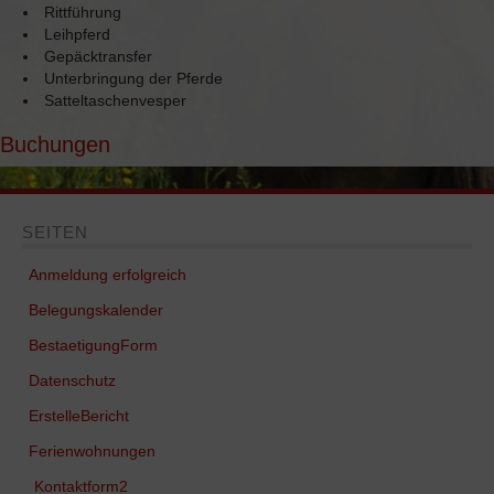
Rittführung
Leihpferd
FERIENWOHNUNGEN
Gepäcktransfer
Unterbringung der Pferde
Schäferwagen „Little Cottage“
Satteltaschenvesper
Ferienwohnung „Waldwinkel“
Buchungen
Ferienwohnung „Schwarzwaldstube“
Ferienhaus „Wolftalblick“
SEITEN
REITEN
Anmeldung erfolgreich
Belegungskalender
Das Islandpferd
BestaetigungForm
Wanderritt-Reports
Datenschutz
KONTAKT
ErstelleBericht
Ferienwohnungen
BELEGUNGSKALENDER
Kontaktform2