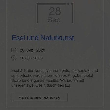
28
FERIENWOHNUNGEN
Sep.
Schäferwagen „Little Cottage“
Ferienwohnung „Waldwinkel“
Esel und Naturkunst
Ferienwohnung „Schwarzwaldstube“
28. Sep.. 2026
Ferienhaus „Wolftalblick“
16:00 - 18:00
REITEN
Esel & Natur-Kunst Naturerlebnis, Tierkontakt und
Das Islandpferd
spielerisches Gestalten - dieses Angebot bietet
Spaß für die ganze Familie. Wir laufen mit
Wanderritt-Reports
unseren zwei Eseln durch den [...]
KONTAKT
WEITERE INFORMATIONEN
BELEGUNGSKALENDER