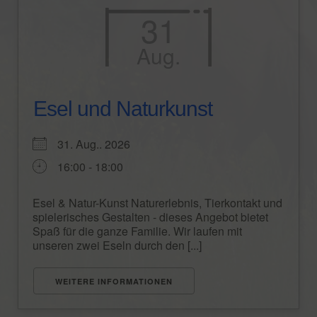
31
FERIENWOHNUNGEN
Aug.
Schäferwagen „Little Cottage“
Ferienwohnung „Waldwinkel“
Esel und Naturkunst
Ferienwohnung „Schwarzwaldstube“
31. Aug.. 2026
Ferienhaus „Wolftalblick“
16:00 - 18:00
REITEN
Esel & Natur-Kunst Naturerlebnis, Tierkontakt und
Das Islandpferd
spielerisches Gestalten - dieses Angebot bietet
Spaß für die ganze Familie. Wir laufen mit
Wanderritt-Reports
unseren zwei Eseln durch den [...]
KONTAKT
WEITERE INFORMATIONEN
BELEGUNGSKALENDER